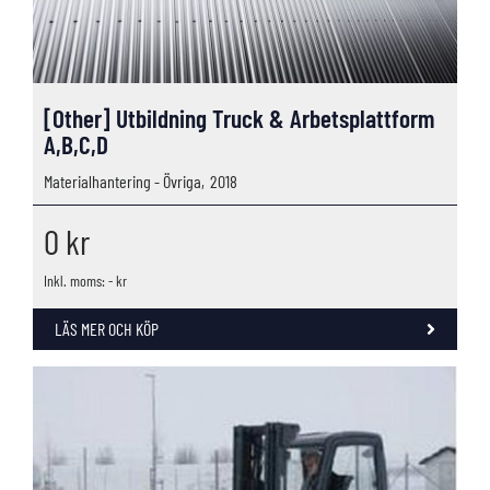
[Other] Utbildning Truck & Arbetsplattform
A,B,C,D
Materialhantering - Övriga,
2018
0
kr
Inkl. moms: - kr
LÄS MER OCH KÖP