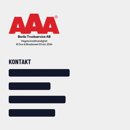
KONTAKT
Sundshult 7, 518 22 SANDARED
tel: 033 – 25 88 20
info@borastruckservice.se
Följ oss på facebook!