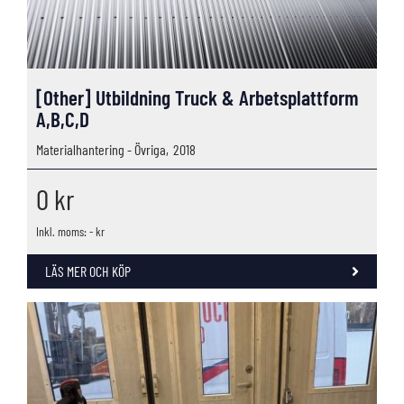
[Other] Utbildning Truck & Arbetsplattform
A,B,C,D
Materialhantering - Övriga,
2018
0
kr
Inkl. moms: - kr
LÄS MER OCH KÖP