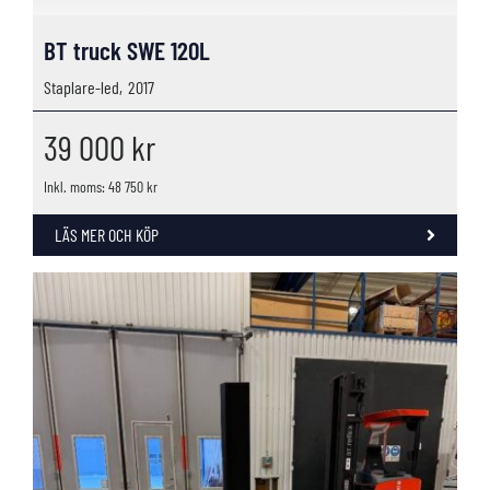
BT truck SWE 120L
Staplare-led,
2017
39 000
kr
Inkl. moms: 48 750 kr
LÄS MER OCH KÖP