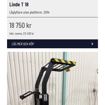
Linde T 18
Låglyftare utan plattform,
2014
18 750
kr
Inkl. moms: 23 438 kr
LÄS MER OCH KÖP