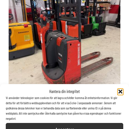
Hantera din integritet
Vi använder teknologier som cookies för att lagra och/eller komma åt enhetsinformation. Vi gör
detta för att förbättra webbupplevelsen och för att visa (icke-) anpassade annonser. Genom att
godkänna dessa tekniker kan vi behandla data som surfbeteende eller unika ID:n på denna
webbplats. Att inte samtycka eller återkalla samtycke kan påverka vissa egenskaper och funktioner
Linde truck T 18
negativt.