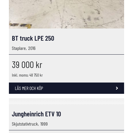
BT truck LPE 250
Staplare,
2016
39 000
kr
Inkl. moms: 48 750 kr
LÄS MER OCH KÖP
Jungheinrich ETV 10
Skjutstativtruck,
1999