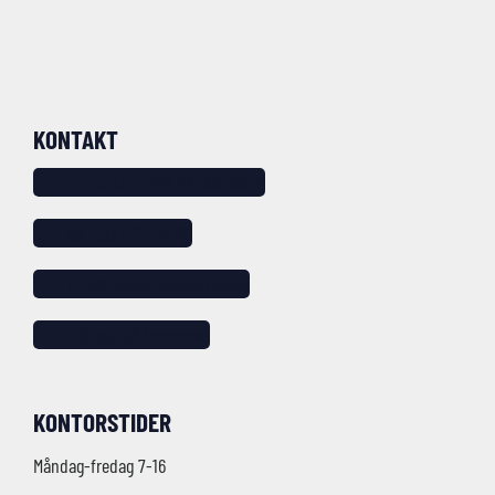
KONTAKT
Sundshult 7, 518 22 SANDARED
tel: 033 – 25 88 20
info@borastruckservice.se
Följ oss på facebook!
KONTORSTIDER
Måndag-fredag 7-16