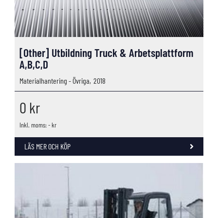
[Other] Utbildning Truck & Arbetsplattform
A,B,C,D
Materialhantering - Övriga,
2018
0
kr
Inkl. moms: - kr
LÄS MER OCH KÖP