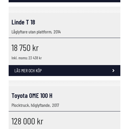
Linde T 18
Låglyftare utan plattform,
2014
18 750
kr
Inkl. moms: 23 438 kr
LÄS MER OCH KÖP
Toyota OME 100 H
Plocktruck, höglyftande,
2017
128 000
kr