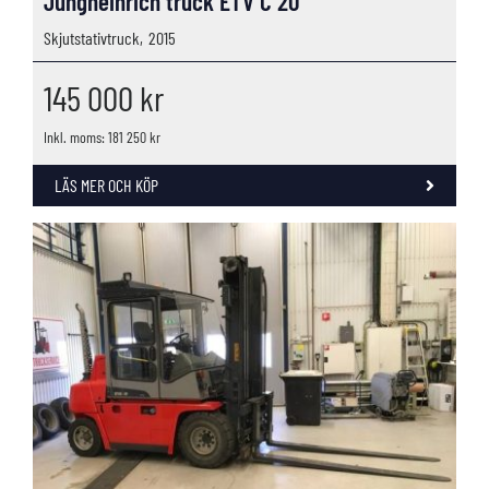
Jungheinrich truck ETV C 20
Skjutstativtruck,
2015
145 000
kr
Inkl. moms: 181 250 kr
LÄS MER OCH KÖP