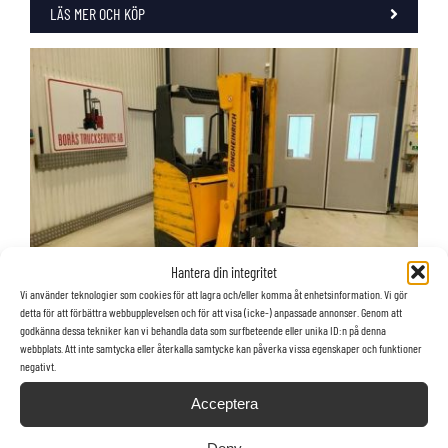
LÄS MER OCH KÖP
Hantera din integritet
Vi använder teknologier som cookies för att lagra och/eller komma åt enhetsinformation. Vi gör
detta för att förbättra webbupplevelsen och för att visa (icke-) anpassade annonser. Genom att
godkänna dessa tekniker kan vi behandla data som surfbeteende eller unika ID:n på denna
webbplats. Att inte samtycka eller återkalla samtycke kan påverka vissa egenskaper och funktioner
Jungheinrich ETV 110
negativt.
Acceptera
Skjutstativtruck,
2014