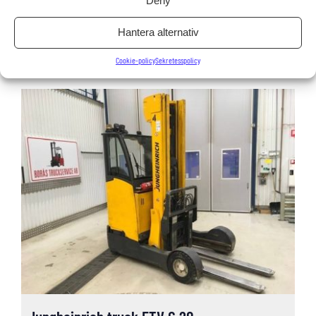
Deny
49 000
kr
Hantera alternativ
Inkl. moms: 61 250 kr
Cookie-policy
Sekretesspolicy
LÄS MER OCH KÖP