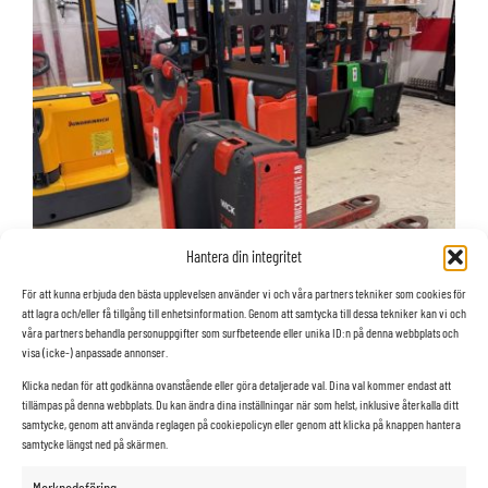
Hantera din integritet
För att kunna erbjuda den bästa upplevelsen använder vi och våra partners tekniker som cookies för
att lagra och/eller få tillgång till enhetsinformation. Genom att samtycka till dessa tekniker kan vi och
våra partners behandla personuppgifter som surfbeteende eller unika ID:n på denna webbplats och
visa (icke-) anpassade annonser.
Klicka nedan för att godkänna ovanstående eller göra detaljerade val. Dina val kommer endast att
tillämpas på denna webbplats. Du kan ändra dina inställningar när som helst, inklusive återkalla ditt
samtycke, genom att använda reglagen på cookiepolicyn eller genom att klicka på knappen hantera
samtycke längst ned på skärmen.
Linde truck T 18