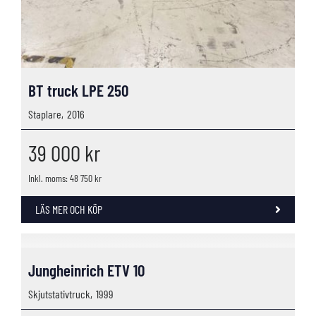
BT truck LPE 250
Staplare,
2016
39 000
kr
Inkl. moms: 48 750 kr
LÄS MER OCH KÖP
Jungheinrich ETV 10
Skjutstativtruck,
1999