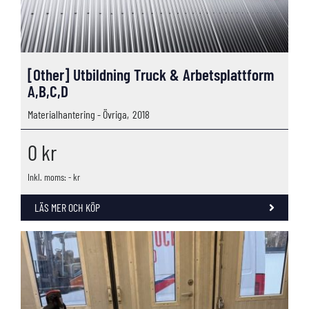
[Other] Utbildning Truck & Arbetsplattform
A,B,C,D
Materialhantering - Övriga,
2018
0
kr
Inkl. moms: - kr
LÄS MER OCH KÖP