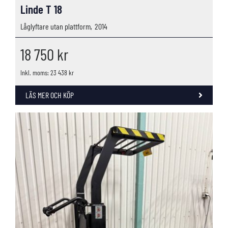
Linde T 18
Låglyftare utan plattform,
2014
18 750
kr
Inkl. moms: 23 438 kr
LÄS MER OCH KÖP