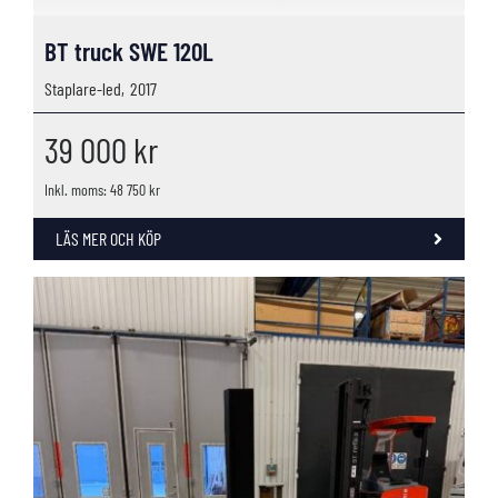
BT truck SWE 120L
Staplare-led,
2017
39 000
kr
Inkl. moms: 48 750 kr
LÄS MER OCH KÖP