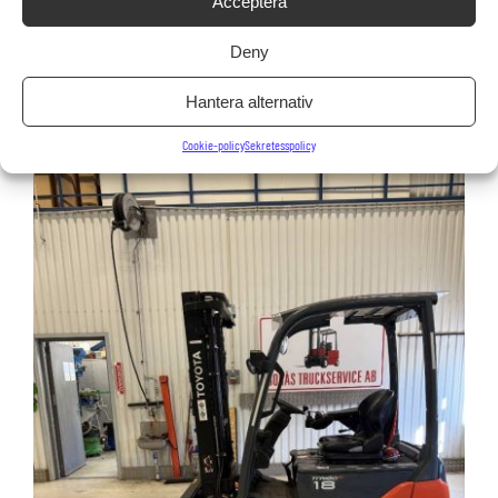
Acceptera
115 000
kr
Deny
Inkl. moms: 143 750 kr
Hantera alternativ
LÄS MER OCH KÖP
Cookie-policy
Sekretesspolicy