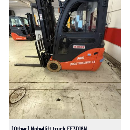
[Other] Nobellift truck FE3D16N