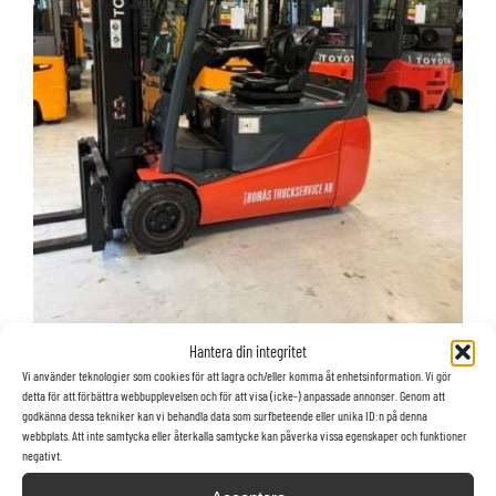
Hantera din integritet
Vi använder teknologier som cookies för att lagra och/eller komma åt enhetsinformation. Vi gör
detta för att förbättra webbupplevelsen och för att visa (icke-) anpassade annonser. Genom att
godkänna dessa tekniker kan vi behandla data som surfbeteende eller unika ID:n på denna
Toyota truck 8FBET20
webbplats. Att inte samtycka eller återkalla samtycke kan påverka vissa egenskaper och funktioner
negativt.
Elmotviktstruckar,
2014