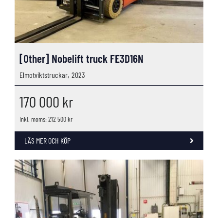
[Other] Nobelift truck FE3D16N
Elmotviktstruckar,
2023
170 000
kr
Inkl. moms: 212 500 kr
LÄS MER OCH KÖP