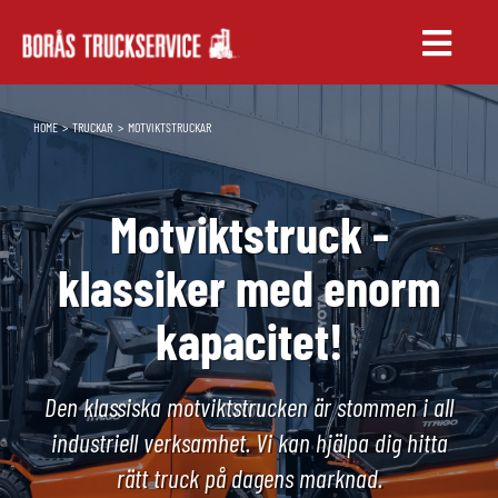
Fortsätt
till
Toggle
innehållet
Naviga
TRUCKAR
HOME
TRUCKAR
MOTVIKTSTRUCKAR
UTHYRNING
Motviktstruck -
SERVICE & RESERVDELAR
klassiker med enorm
UTBILDNING
kapacitet!
Den klassiska motviktstrucken är stommen i all
industriell verksamhet. Vi kan hjälpa dig hitta
rätt truck på dagens marknad.