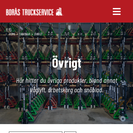
Fortsätt
till
Toggle
innehållet
Naviga
TRUCKAR
HOME
TRUCKAR
ÖVRIGT
UTHYRNING
Övrigt
SERVICE & RESERVDELAR
UTBILDNING
Här hittar du övriga produkter, bland annat
våglyft, arbetskorg och snöblad.