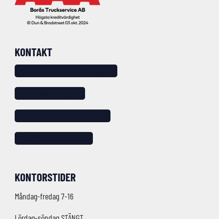
KONTAKT
Sundshult 7, 518 22 SANDARED
tel: 033 – 25 88 20
info@borastruckservice.se
Följ oss på facebook!
KONTORSTIDER
Måndag-fredag 7-16
Lördag-söndag STÄNGT