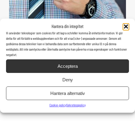
Hantera din integritet
Vi använder teknologier som cookies för att lagra och/eller komma åt enhetsinformation. Vi gör
detta för att förbättra webbupplevelsen och för att visa (icke-) anpassade annonser. Genom att
godkänna dessa tekniker kan vi behandla data som surfbeteende eller unika ID:n på denna
webbplats. Att inte samtycka eller återkalla samtycke kan påverka vissa egenskaper och funktioner
negativt.
Acceptera
Saknar du något?
Deny
Tveka inte att höra av dig till oss! Vi hjälper dig gärna att hitta
Hantera alternativ
rätt produkter. Har vi inte det du söker i lager kan vi ofta
beställa in det.
Cookie-policy
Sekretesspolicy