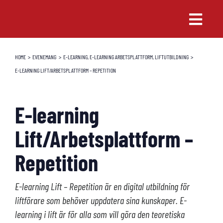
Fortsätt
till
Toggle
innehållet
Naviga
TRUCKAR
HOME
EVENEMANG
E-LEARNING
E-LEARNING ARBETSPLATTFORM
LIFTUTBILDNING
E-LEARNING LIFT/ARBETSPLATTFORM – REPETITION
UTHYRNING
SERVICE & RESERVDELAR
E-learning
UTBILDNING
Lift/Arbetsplattform –
Repetition
E-learning Lift – Repetition är en digital utbildning för
liftförare som behöver uppdatera sina kunskaper. E-
learning i lift är för alla som vill göra den teoretiska