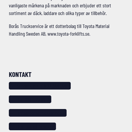
vanligaste märkena på marknaden och erbjuder ett stort
sortiment av däck, laddare och olika typer av tillbehör.
Borås Truckservice är ett dotterbolag till Toyota Material
Handling Sweden AB, www.toyota-forklifts.se.
KONTAKT
Sundshult 7, 518 22 SANDARED
tel: 033 – 25 88 20
info@borastruckservice.se
Följ oss på facebook!