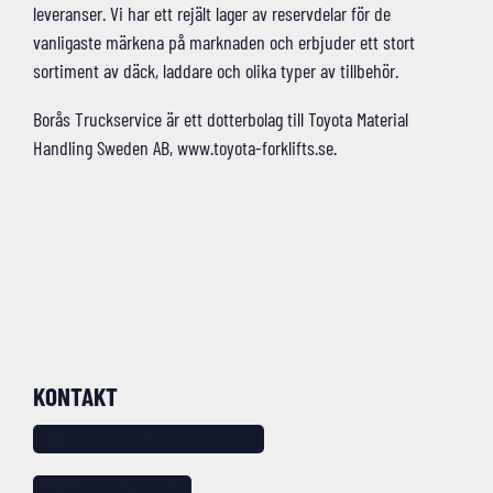
leveranser. Vi har ett rejält lager av reservdelar för de
vanligaste märkena på marknaden och erbjuder ett stort
sortiment av däck, laddare och olika typer av tillbehör.
Borås Truckservice är ett dotterbolag till Toyota Material
Handling Sweden AB, www.toyota-forklifts.se.
KONTAKT
Sundshult 7, 518 22 SANDARED
tel: 033 – 25 88 20