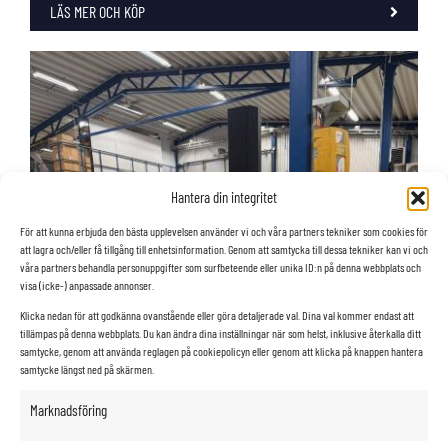
LÄS MER OCH KÖP
Hantera din integritet
För att kunna erbjuda den bästa upplevelsen använder vi och våra partners tekniker som cookies för
att lagra och/eller få tillgång till enhetsinformation. Genom att samtycka till dessa tekniker kan vi och
våra partners behandla personuppgifter som surfbeteende eller unika ID:n på denna webbplats och
visa (icke-) anpassade annonser.
Klicka nedan för att godkänna ovanstående eller göra detaljerade val. Dina val kommer endast att
tillämpas på denna webbplats. Du kan ändra dina inställningar när som helst, inklusive återkalla ditt
samtycke, genom att använda reglagen på cookiepolicyn eller genom att klicka på knappen hantera
samtycke längst ned på skärmen.
Marknadsföring