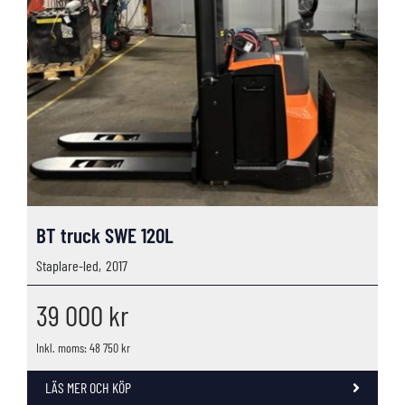
BT truck SWE 120L
Staplare-led,
2017
39 000
kr
Inkl. moms: 48 750 kr
LÄS MER OCH KÖP