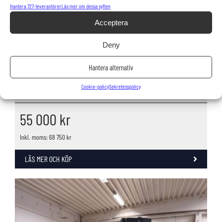
Hantera 727-leverantörer
Läs mer om dessa syften
Acceptera
Deny
Hantera alternativ
Toyota truck SWE 080L
Cookie-policy
Sekretesspolicy
Staplare-led,
2023
55 000
kr
Inkl. moms: 68 750 kr
LÄS MER OCH KÖP