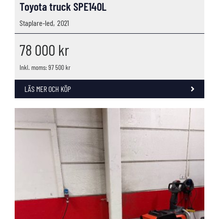
Toyota truck SPE140L
Staplare-led,
2021
78 000
kr
Inkl. moms: 97 500 kr
LÄS MER OCH KÖP