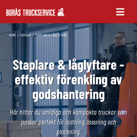
Fortsätt
till
Toggle
innehållet
Naviga
TRUCKAR
HOME
TRUCKAR
STAPLARE & LÅGLYFTARE
UTHYRNING
Staplare & låglyftare -
SERVICE & RESERVDELAR
effektiv förenkling av
UTBILDNING
godshantering
Här hittar du smidiga och kompakta truckar som
passar perfekt för lastning, lossning och
plockning.