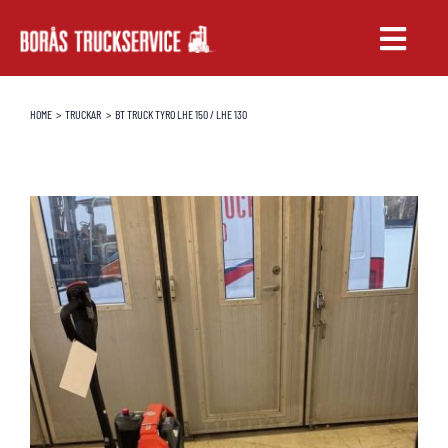
Fortsätt
till
Toggle
innehållet
Naviga
TRUCKAR
HOME
TRUCKAR
BT TRUCK TYRO LHE 150 / LHE 130
UTHYRNING
SERVICE & RESERVDELAR
UTBILDNING