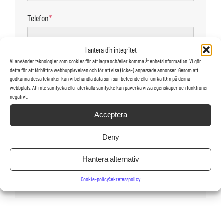
Telefon
*
Hantera din integritet
Land
Vi använder teknologier som cookies för att lagra och/eller komma åt enhetsinformation. Vi gör
detta för att förbättra webbupplevelsen och för att visa (icke-) anpassade annonser. Genom att
godkänna dessa tekniker kan vi behandla data som surfbeteende eller unika ID:n på denna
Jag vill att säljaren kontaktar mig via
webbplats. Att inte samtycka eller återkalla samtycke kan påverka vissa egenskaper och funktioner
negativt.
E-post
Telefon
Acceptera
Deny
Hantera alternativ
Cookie-policy
Sekretesspolicy