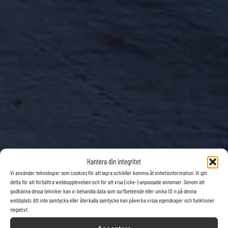
Hantera din integritet
Vi använder teknologier som cookies för att lagra och/eller komma åt enhetsinformation. Vi gör
detta för att förbättra webbupplevelsen och för att visa (icke-) anpassade annonser. Genom att
godkänna dessa tekniker kan vi behandla data som surfbeteende eller unika ID:n på denna
webbplats. Att inte samtycka eller återkalla samtycke kan påverka vissa egenskaper och funktioner
negativt.