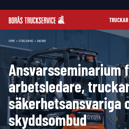
Fortsätt
till
innehållet
TRUCKAR
HOME
UTBILDNING
ANSVAR
Ansvarsseminarium f
arbetsledare, trucka
säkerhetsansvariga 
skyddsombud