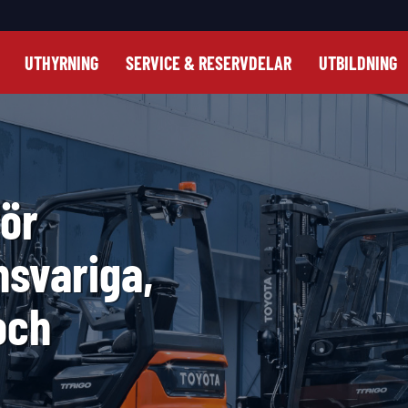
UTHYRNING
SERVICE & RESERVDELAR
UTBILDNING
ör
nsvariga,
och