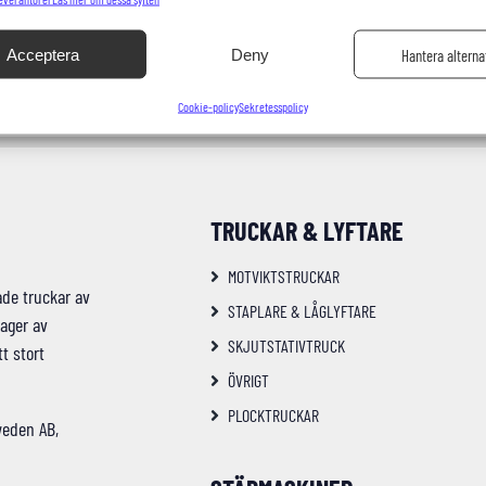
Acceptera
Deny
Hantera alterna
Cookie-policy
Sekretesspolicy
TRUCKAR & LYFTARE
MOTVIKTSTRUCKAR
ade truckar av
STAPLARE & LÅGLYFTARE
lager av
SKJUTSTATIVTRUCK
t stort
ÖVRIGT
PLOCKTRUCKAR
weden AB,