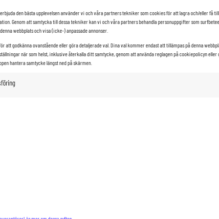
erbjuda den bästa upplevelsen använder vi och våra partners tekniker som cookies för att lagra och/eller få till
TID
SISTA ANM.
GRUNDPRI
tion. Genom att samtycka till dessa tekniker kan vi och våra partners behandla personuppgifter som surfbetee
 denna webbplats och visa (icke-) anpassade annonser.
tsledare,
för att godkänna ovanstående eller göra detaljerade val. Dina val kommer endast att tillämpas på denna webbpl
ställningar när som helst, inklusive återkalla ditt samtycke, genom att använda reglagen på cookiepolicyn eller
nsvariga
1 dag
Pris offere
ppen hantera samtycke längst ned på skärmen.
föring
våra
ster för mer information eller
leverantörer
Läs mer om dessa syften