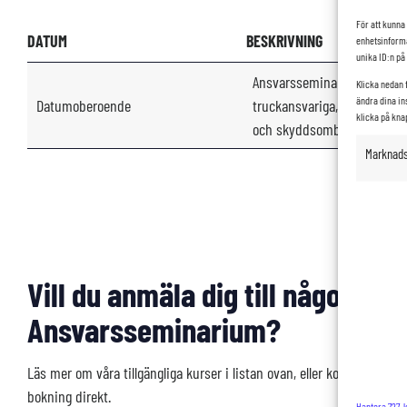
För att kunna 
DATUM
BESKRIVNING
enhetsinforma
unika ID:n på
Ansvarsseminarium för arbe
Klicka nedan 
ändra dina in
Datumoberoende
truckansvariga, säkerhetsa
klicka på kna
och skyddsombud
Marknads
Vill du anmäla dig till något av 
Ansvarsseminarium?
Läs mer om våra tillgängliga kurser i listan ovan, eller kontakta Chri
bokning direkt.
Hantera 727-