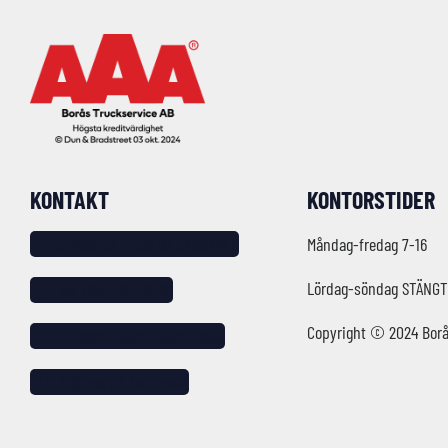
KONTAKT
KONTORSTIDER
Sundshult 7, 518 22 SANDARED
Måndag-fredag 7-16
Lördag-söndag STÄNGT
tel: 033 – 25 88 20
Copyright © 2024 Borå
info@borastruckservice.se
Följ oss på facebook!