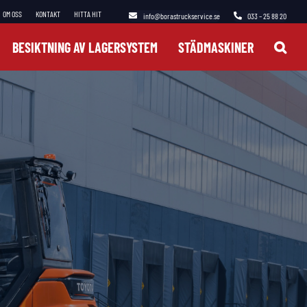
OM OSS
KONTAKT
HITTA HIT
info@borastruckservice.se
033 – 25 88 20
BESIKTNING AV LAGERSYSTEM
STÄDMASKINER