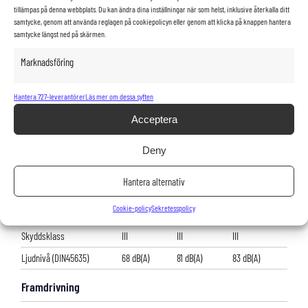
Panelfiltrets kapacitet
4.6 m2
4.6 m2
4.6 m2
tillämpas på denna webbplats. Du kan ändra dina inställningar när som helst, inklusive återkalla ditt
samtycke, genom att använda reglagen på cookiepolicyn eller genom att klicka på knappen hantera
Luftflöde
118 L/s
118 L/s
118 L/s
samtycke längst ned på skärmen.
Sopbehållarens kapacitet,
125 L
125 L
125 L
Marknadsföring
volym
Sopbehållarens kapacitet,
135 kg
135 kg
135 kg
Hantera 727-leverantörer
Läs mer om dessa syften
vikt
Acceptera
Sopbehållarens
135 cm
135 cm
135 cm
tömningsgrad
Deny
Ström
Hantera alternativ
Strömförsörjning
36V
12V
12V
Cookie-policy
Sekretesspolicy
Total strömförbrukning
2910 W
8200 W
10.400W
Skyddsklass
III
III
III
Ljudnivå (DIN45635)
68 dB(A)
81 dB(A)
83 dB(A)
Framdrivning