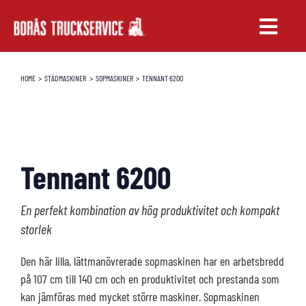
Fortsätt
till
Toggle
innehållet
Naviga
TRUCKAR
HOME
STÄDMASKINER
SOPMASKINER
TENNANT 6200
UTHYRNING
SERVICE & RESERVDELAR
Tennant 6200
UTBILDNING
En perfekt kombination av hög produktivitet och kompakt
storlek
Den här lilla, lättmanövrerade sopmaskinen har en arbetsbredd
på 107 cm till 140 cm och en produktivitet och prestanda som
kan jämföras med mycket större maskiner. Sopmaskinen