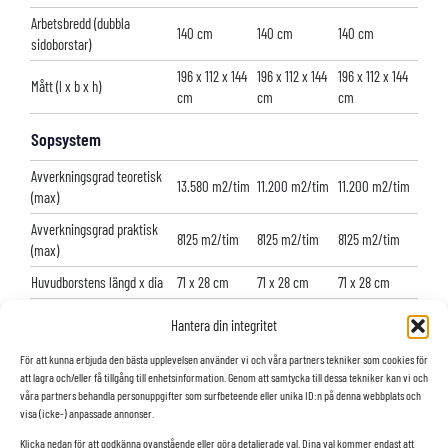
Arbetsbredd (dubbla
140 cm
140 cm
140 cm
sidoborstar)
196 x 112 x 144
196 x 112 x 144
196 x 112 x 144
Mått (l x b x h)
cm
cm
cm
Sopsystem
Avverkningsgrad teoretisk
13.580 m2/tim
11.200 m2/tim
11.200 m2/tim
(max)
Avverkningsgrad praktisk
8125 m2/tim
8125 m2/tim
8125 m2/tim
(max)
Huvudborstens längd x dia
71 x 28 cm
71 x 28 cm
71 x 28 cm
Sidoborstens diameter
52 cm
52 cm
52 cm
Hantera din integritet
Sopningsmetod
översopning
översopning
översopning
För att kunna erbjuda den bästa upplevelsen använder vi och våra partners tekniker som cookies för
Transaxeldrivning
ja
ja
ja
att lagra och/eller få tillgång till enhetsinformation. Genom att samtycka till dessa tekniker kan vi och
våra partners behandla personuppgifter som surfbeteende eller unika ID:n på denna webbplats och
visa (icke-) anpassade annonser.
Retursystem
Klicka nedan för att godkänna ovanstående eller göra detaljerade val. Dina val kommer endast att