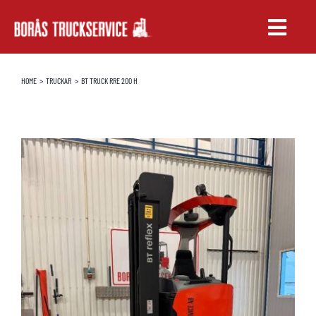
Fortsätt
till
Toggle
innehållet
Naviga
TRUCKAR
HOME
TRUCKAR
BT TRUCK RRE 200 H
UTHYRNING
SERVICE & RESERVDELAR
UTBILDNING