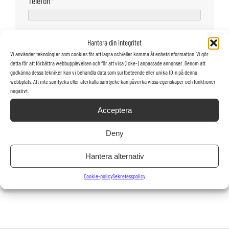
Telefon
*
Land
Hantera din integritet
Vi använder teknologier som cookies för att lagra och/eller komma åt enhetsinformation. Vi gör
detta för att förbättra webbupplevelsen och för att visa (icke-) anpassade annonser. Genom att
Jag vill att säljaren kontaktar mig via
godkänna dessa tekniker kan vi behandla data som surfbeteende eller unika ID:n på denna
webbplats. Att inte samtycka eller återkalla samtycke kan påverka vissa egenskaper och funktioner
E-post
negativt.
Telefon
Acceptera
Deny
Hantera alternativ
Cookie-policy
Sekretesspolicy