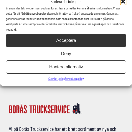
Hantera din integritet
E-post
Vi använder teknologier som cookies för att lagra och/eller komma åt enhetsinformation. Vi gör
Telefon
detta för att förbättra webbupplevelsen och för att visa (icke-) anpassade annonser. Genom att
godkänna dessa tekniker kan vi behandla data som surfbeteende eller unika ID:n på denna
webbplats. Att inte samtycka eller återkalla samtycke kan påverka vissa egenskaper och funktioner
negativt.
Acceptera
Deny
Hantera alternativ
Cookie-policy
Sekretesspolicy
Vi på Borås Truckservice har ett brett sortiment av nya och