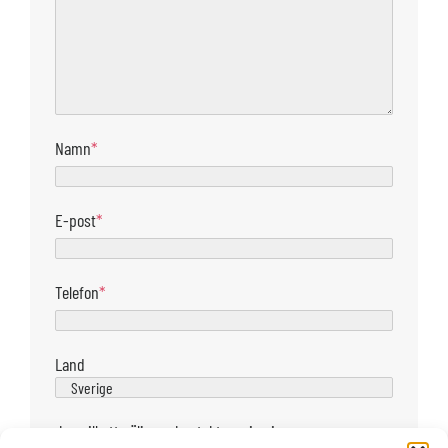
Namn
*
E-post
*
Telefon
*
Land
Jag vill att säljaren kontaktar mig via