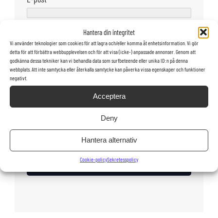
Hantera din integritet
Telefon
*
Vi använder teknologier som cookies för att lagra och/eller komma åt enhetsinformation. Vi gör
detta för att förbättra webbupplevelsen och för att visa (icke-) anpassade annonser. Genom att
godkänna dessa tekniker kan vi behandla data som surfbeteende eller unika ID:n på denna
Land
webbplats. Att inte samtycka eller återkalla samtycke kan påverka vissa egenskaper och funktioner
negativt.
Acceptera
Jag vill att säljaren kontaktar mig via
E-post
Deny
Telefon
Hantera alternativ
Cookie-policy
Sekretesspolicy