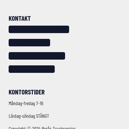
KONTAKT
Sundshult 7, 518 22 SANDARED
tel: 033 – 25 88 20
info@borastruckservice.se
Följ oss på facebook!
KONTORSTIDER
Måndag-fredag 7-16
Lördag-söndag STÄNGT
Copyright © 2024 Borås Truckservice