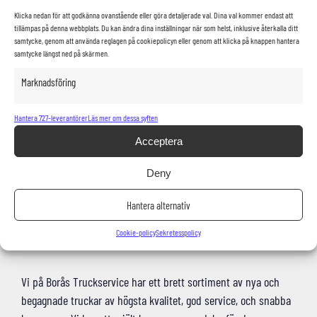
Telefon
Klicka nedan för att godkänna ovanstående eller göra detaljerade val. Dina val kommer endast att
tillämpas på denna webbplats. Du kan ändra dina inställningar när som helst, inklusive återkalla ditt
samtycke, genom att använda reglagen på cookiepolicyn eller genom att klicka på knappen hantera
samtycke längst ned på skärmen.
Marknadsföring
Hantera 727-leverantörer
Läs mer om dessa syften
Acceptera
Deny
Hantera alternativ
Cookie-policy
Sekretesspolicy
Vi på Borås Truckservice har ett brett sortiment av nya och
begagnade truckar av högsta kvalitet, god service, och snabba