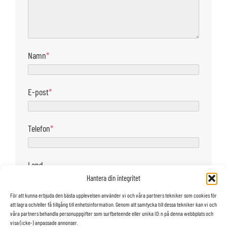
Namn
*
E-post
*
Telefon
*
Land
Hantera din integritet
För att kunna erbjuda den bästa upplevelsen använder vi och våra partners tekniker som cookies för
Jag vill att säljaren kontaktar mig via
att lagra och/eller få tillgång till enhetsinformation. Genom att samtycka till dessa tekniker kan vi och
E-post
våra partners behandla personuppgifter som surfbeteende eller unika ID:n på denna webbplats och
visa (icke-) anpassade annonser.