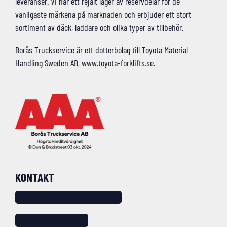
leveranser. Vi har ett rejält lager av reservdelar för de
vanligaste märkena på marknaden och erbjuder ett stort
sortiment av däck, laddare och olika typer av tillbehör.
Borås Truckservice är ett dotterbolag till Toyota Material
Handling Sweden AB, www.toyota-forklifts.se.
KONTAKT
Sundshult 7, 518 22 SANDARED
tel: 033 – 25 88 20