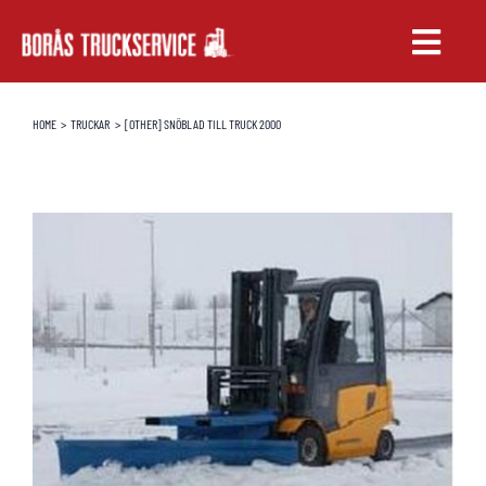
Fortsätt
till
Toggle
innehållet
Naviga
TRUCKAR
HOME
TRUCKAR
[OTHER] SNÖBLAD TILL TRUCK 2000
UTHYRNING
SERVICE & RESERVDELAR
UTBILDNING