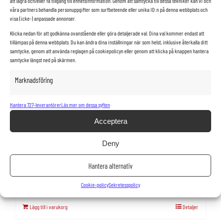
att lagra och/eller få tillgång till enhetsinformation. Genom att samtycka till dessa tekniker kan vi och
våra partners behandla personuppgifter som surfbeteende eller unika ID:n på denna webbplats och
visa (icke-) anpassade annonser.
Klicka nedan för att godkänna ovanstående eller göra detaljerade val. Dina val kommer endast att
tillämpas på denna webbplats. Du kan ändra dina inställningar när som helst, inklusive återkalla ditt
samtycke, genom att använda reglagen på cookiepolicyn eller genom att klicka på knappen hantera
samtycke längst ned på skärmen.
Marknadsföring
Hantera 727-leverantörer
Läs mer om dessa syften
Acceptera
Deny
BT Toyota truck LPE 220
Hantera alternativ
57 000
kr
Cookie-policy
Sekretesspolicy
Lägg till i varukorg
Detaljer