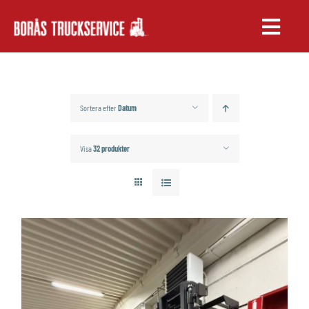
Fortsätt
till
Toggle
innehållet
Naviga
TRUCKAR
UTHYRNING
Sortera efter
Datum
SERVICE & RESERVDELAR
Visa
32 produkter
UTBILDNING